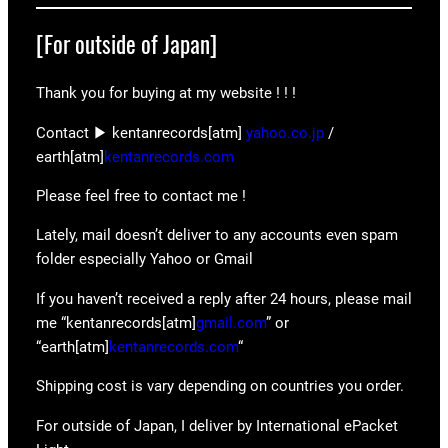
[For outside of Japan]
Thank you for buying at my website ! ! !
Contact ▶ kentanrecords[atm]
yahoo.co.jp
/
earth[atm]
kentanrecords.com
Please feel free to contact me !
Lately, mail doesn’t deliver to any accounts even spam
folder especially Yahoo or Gmail
If you haven’t received a reply after 24 hours, please mail
me “kentanrecords[atm]
gmail.com
” or
“earth[atm]
kentanrecords.com
“
Shipping cost is vary depending on countries you order.
For outside of Japan, I deliver by International ePacket