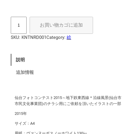
猫
お買い物カゴに追加
個
SKU:
KNTNRD001
Category:
絵
説明
追加情報
仙台フォトコンテスト2015～地下鉄東西線＊沿線風景(仙台市
市民文化事業団)のチラシ用にご依頼を頂いたイラストの一部
2015年
サイズ：A4
用紙：ヴァンヌーボスノーホワイト130㎏