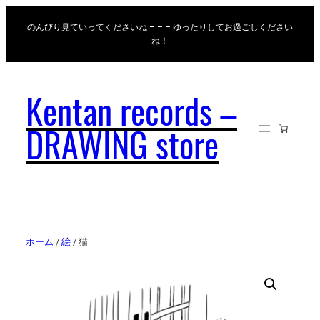
のんびり見ていってくださいね – – – ゆったりしてお過ごしください
ね！
Kentan records –
DRAWING store
ホーム
/
絵
/ 猫